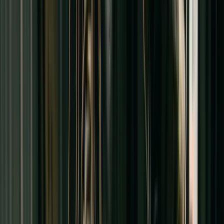
0
items in cart, view bag
Équipez-vous pour les chantiers d'été
Vêtements de travail respirants et robustes. Ne laissez pas la chaleur
estivale ralentir votre productivité.
Magasiner maintenant
Légèreté & Élégance Estivale
Glissez dans l'été avec notre nouvelle collection de sandales. Le
confort parfait pour chaque pas sous le soleil.
Magasiner maintenant
Prêts pour l'Aventure !
Des espadrilles colorées et indestructibles pour suivre le rythme
effréné de vos petits explorateurs tout l'été.
Magasiner maintenant