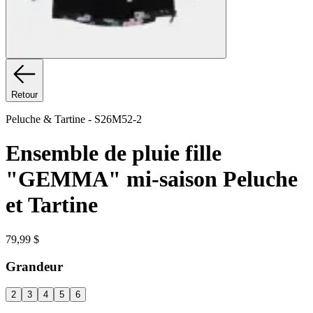
Retour
Peluche & Tartine
-
S26M52-2
Ensemble de pluie fille
"GEMMA" mi-saison Peluche
et Tartine
79,99 $
Grandeur
2
3
4
5
6