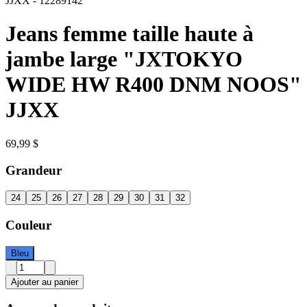
JJXX
-
12289142
Jeans femme taille haute à
jambe large "JXTOKYO
WIDE HW R400 DNM NOOS"
JJXX
69,99 $
Grandeur
24
25
26
27
28
29
30
31
32
Couleur
Bleu
Ajouter au panier