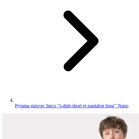
Pyjama garçon 3mcx "t-shirt,short et pantalon long" Nano