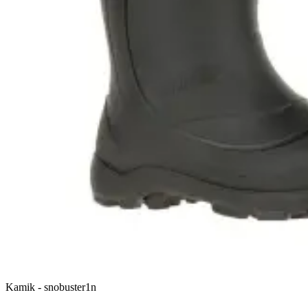
Kamik
-
snobuster1n