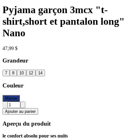
Pyjama garçon 3mcx "t-
shirt,short et pantalon long"
Nano
47,99 $
Grandeur
7
8
10
12
14
Couleur
Marine
Ajouter au panier
Aperçu du produit
le confort absolu pour ses nuits