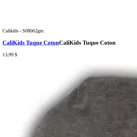
Calikids
-
S08062gm
CaliKids Tuque Coton
CaliKids Tuque Coton
13,99 $