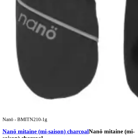
Nanö
-
BMITN210-1g
Nanö mitaine (mi-saison) charcoal
Nanö mitaine (mi-