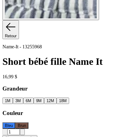
Retour
Name-It
-
13255968
Short bébé fille Name It
16,99 $
Grandeur
1M
3M
6M
9M
12M
18M
Couleur
Bleu
Brun