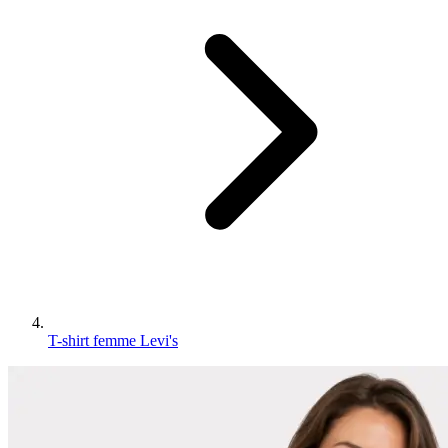
T-shirt femme Levi's