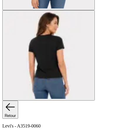
Retour
Levi's
-
A3519-0060