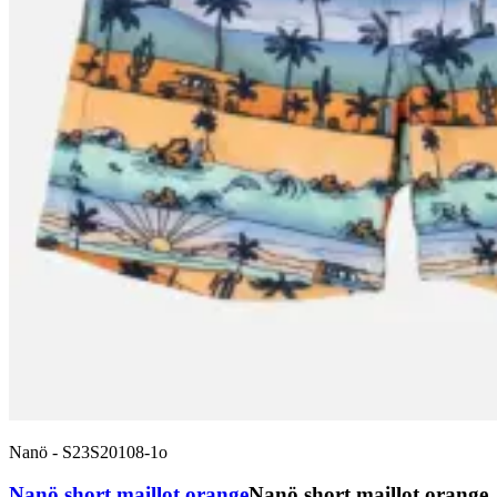
Nanö
-
S23S20108-1o
Nanö short maillot orange
Nanö short maillot orange