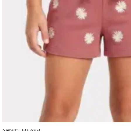
Name-It
-
13256763