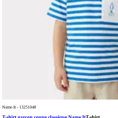
Name-It
-
13251048
T-shirt garçon coupe classique Name It
T-shirt