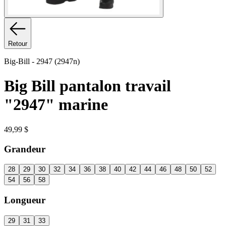
Retour
Big-Bill
-
2947 (2947n)
Big Bill pantalon travail
"2947" marine
49,99 $
Grandeur
28
29
30
32
34
36
38
40
42
44
46
48
50
52
54
56
58
Longueur
29
31
33