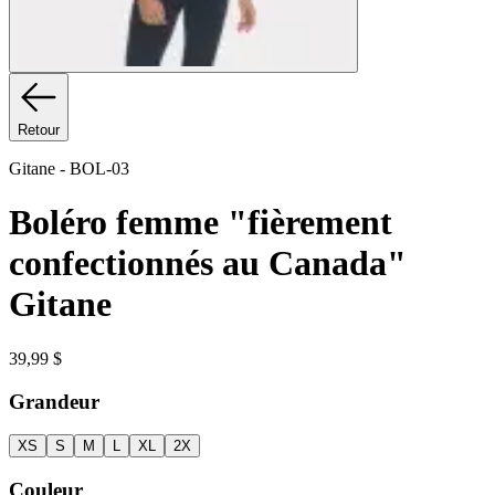
Retour
Gitane
-
BOL-03
Boléro femme "fièrement
confectionnés au Canada"
Gitane
39,99 $
Grandeur
XS
S
M
L
XL
2X
Couleur