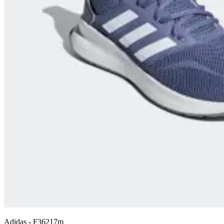
Adidas
-
F36217m