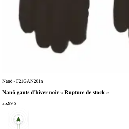
Nanö
-
F21GAN201n
Nanö gants d'hiver noir « Rupture de stock »
25,99 $