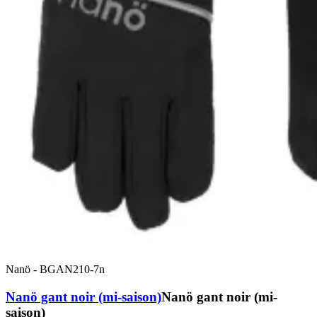
Nanö
-
BGAN210-7n
Nanö gant noir (mi-saison)
Nanö gant noir (mi-
saison)