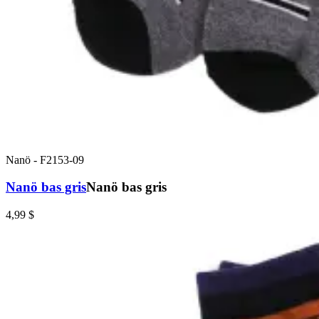
Nanö
-
F2153-09
Nanö bas gris
Nanö bas gris
4,99 $