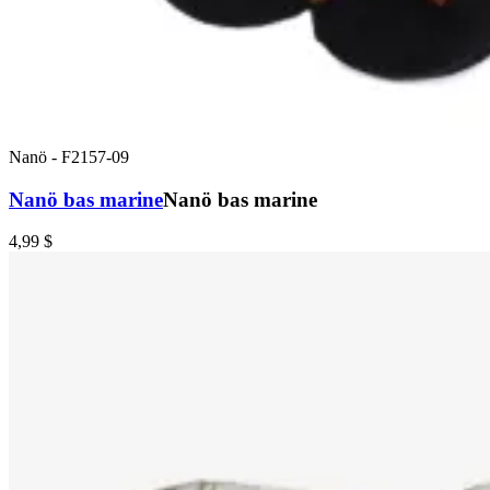
Nanö
-
F2157-09
Nanö bas marine
Nanö bas marine
4,99 $