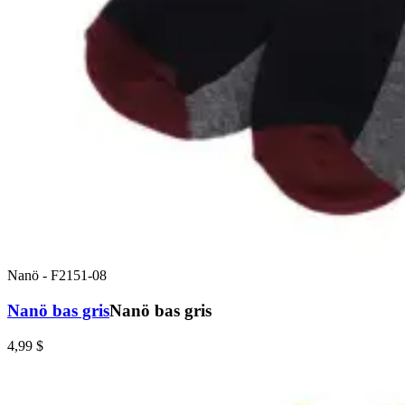
Nanö
-
F2151-08
Nanö bas gris
Nanö bas gris
4,99 $