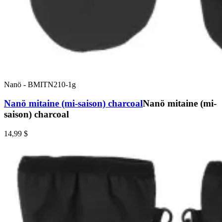
Nanö
-
BMITN210-1g
Nanö mitaine (mi-saison) charcoal
Nanö mitaine (mi-
saison) charcoal
14,99 $