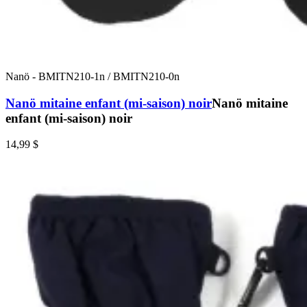
Nanö
-
BMITN210-1n / BMITN210-0n
Nanö mitaine enfant (mi-saison) noir
Nanö mitaine
enfant (mi-saison) noir
14,99 $