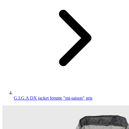
G.I.G.A DX jacket femme "mi-saison" gris