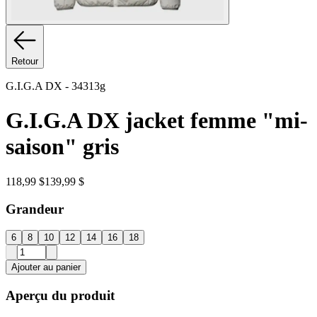
Retour
G.I.G.A DX
-
34313g
G.I.G.A DX jacket femme "mi-
saison" gris
118,99 $
139,99 $
Grandeur
6
8
10
12
14
16
18
Ajouter au panier
Aperçu du produit