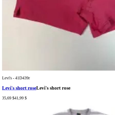
Levi's
-
41D439r
Levi's short rose
Levi's short rose
35,69 $
41,99 $