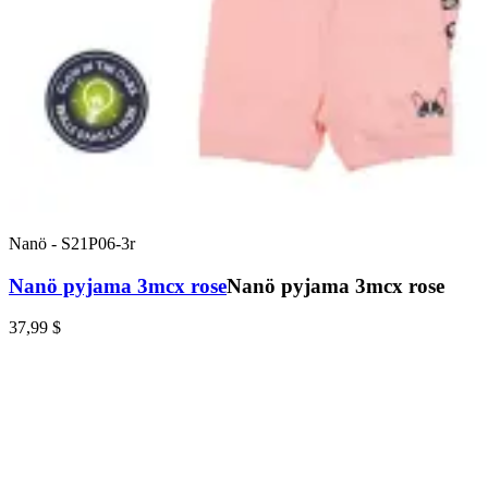
Nanö
-
S21P06-3r
Nanö pyjama 3mcx rose
Nanö pyjama 3mcx rose
37,99 $