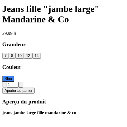
Jeans fille "jambe large"
Mandarine & Co
29,99 $
Grandeur
7
8
10
12
14
Couleur
Bleu
Ajouter au panier
Aperçu du produit
jeans jambe large fille mandarine & co