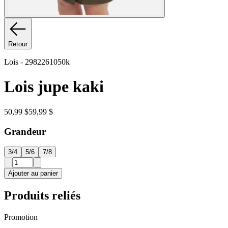
Retour
Lois
-
2982261050k
Lois jupe kaki
50,99 $
59,99 $
Grandeur
3/4
5/6
7/8
Ajouter au panier
Produits reliés
Promotion