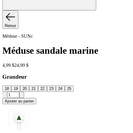
Retour
Méduse
-
SUNc
Méduse sandale marine
4,99 $
24,99 $
Grandeur
18
19
20
21
22
23
24
25
Ajouter au panier