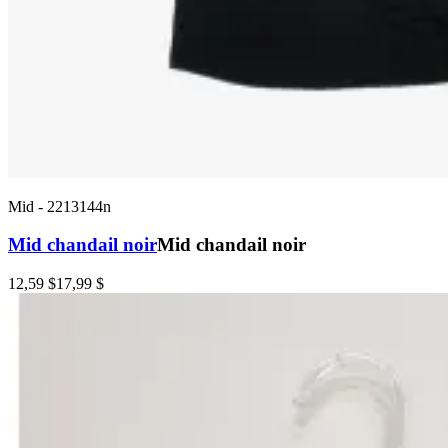
Mid
-
2213144n
Mid chandail noir
Mid chandail noir
12,59 $
17,99 $