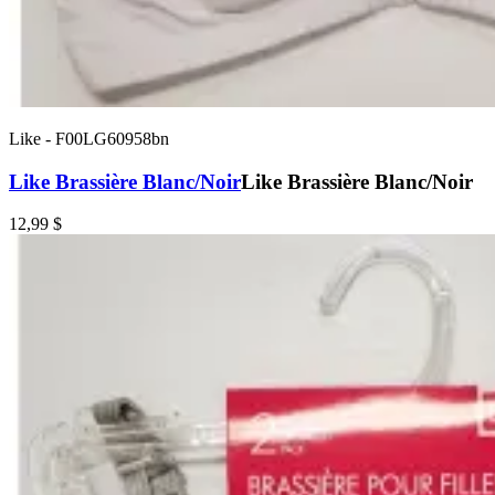
Like
-
F00LG60958bn
Like Brassière Blanc/Noir
Like Brassière Blanc/Noir
12,99 $