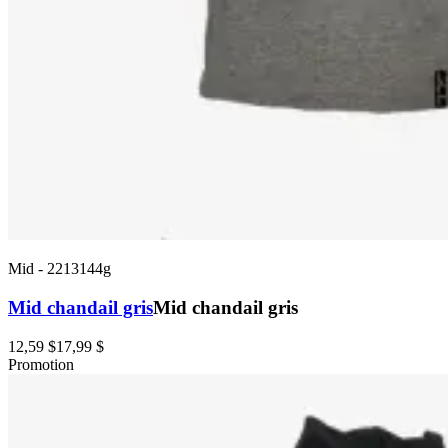
Mid
-
2213144g
Mid chandail gris
Mid chandail gris
12,59 $
17,99 $
Promotion