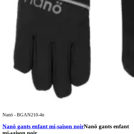
Nanö
-
BGAN210-4n
Nanö gants enfant mi-saison noir
Nanö gants enfant
mi-saison noir