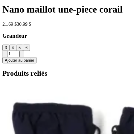
Nano maillot une-piece corail
21,69 $
30,99 $
Grandeur
3
4
5
6
Ajouter au panier
Produits reliés