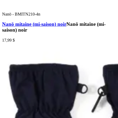
Nanö
-
BMITN210-4n
Nanö mitaine (mi-saison) noir
Nanö mitaine (mi-
saison) noir
17,99 $