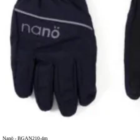
Nanö
-
BGAN210-4m