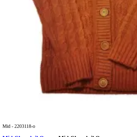
Mid
-
2203118-o