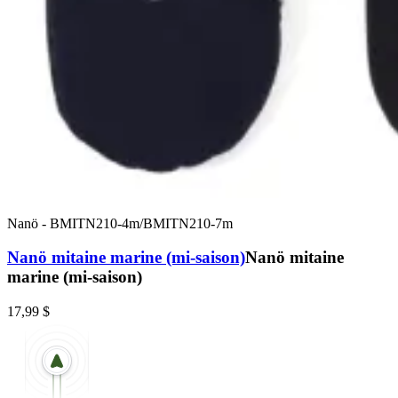
Nanö
-
BMITN210-4m/BMITN210-7m
Nanö mitaine marine (mi-saison)
Nanö mitaine
marine (mi-saison)
17,99 $