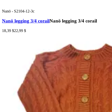
Nanö
-
S2104-12-3c
Nanö legging 3/4 corail
Nanö legging 3/4 corail
18,39 $
22,99 $