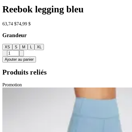
Reebok legging bleu
63,74 $
74,99 $
Grandeur
XS
S
M
L
XL
Ajouter au panier
Produits reliés
Promotion