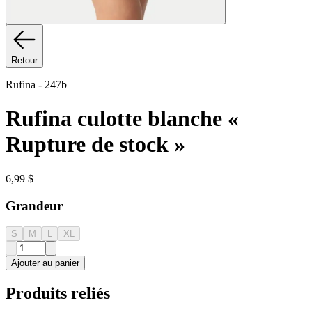
Retour
Rufina
-
247b
Rufina culotte blanche «
Rupture de stock »
6,99 $
Grandeur
S
M
L
XL
Ajouter au panier
Produits reliés