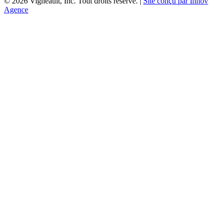
©
2026
Vigneault, Inc. Tout droits réservé. |
Site conçu par Innov
Agence