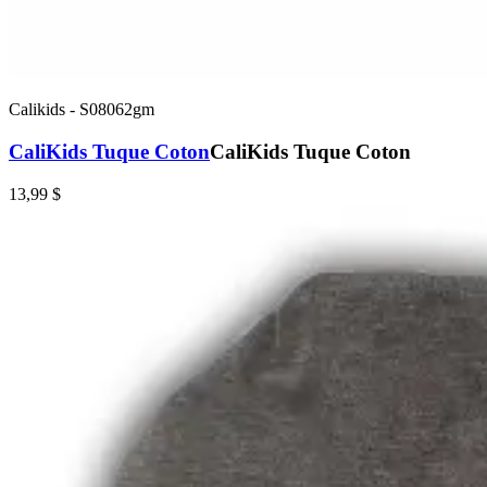
Calikids
-
S08062gm
CaliKids Tuque Coton
CaliKids Tuque Coton
13,99 $