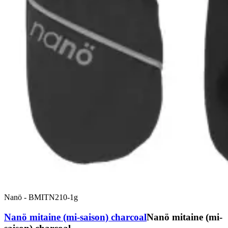
Nanö
-
BMITN210-1g
Nanö mitaine (mi-saison) charcoal
Nanö mitaine (mi-