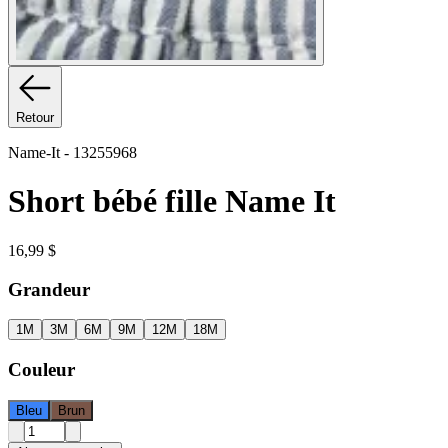
Retour
Name-It
-
13255968
Short bébé fille Name It
16,99 $
Grandeur
1M
3M
6M
9M
12M
18M
Couleur
Bleu
Brun