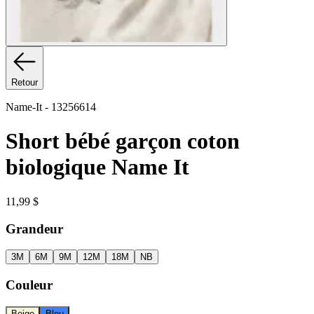
Retour
Name-It
-
13256614
Short bébé garçon coton
biologique Name It
11,99 $
Grandeur
3M
6M
9M
12M
18M
NB
Couleur
Beige
Bleu