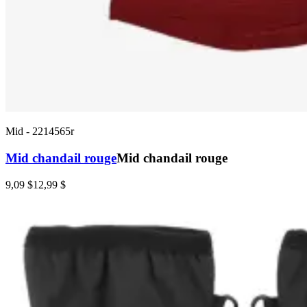
Mid
-
2214565r
Mid chandail rouge
Mid chandail rouge
9,09 $
12,99 $