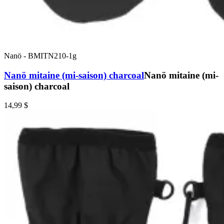
Nanö
-
BMITN210-1g
Nanö mitaine (mi-saison) charcoal
Nanö mitaine (mi-
saison) charcoal
14,99 $