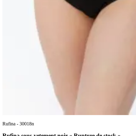
Rufina
-
30018n
Rufina sous-vetement noir « Rupture de stock »