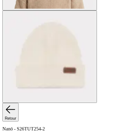
Retour
Nanö
-
S26TUT254-2