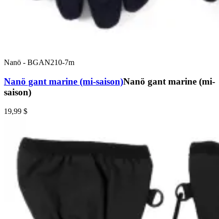
Nanö
-
BGAN210-7m
Nanö gant marine (mi-saison)
Nanö gant marine (mi-
saison)
19,99 $