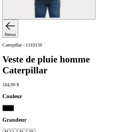
Retour
Caterpillar
-
1310150
Veste de pluie homme
Caterpillar
104,99 $
Couleur
Noir
Grandeur
M
L
XL
2X