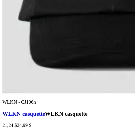
WLKN
-
CJ106n
WLKN casquette
WLKN casquette
21,24 $
24,99 $