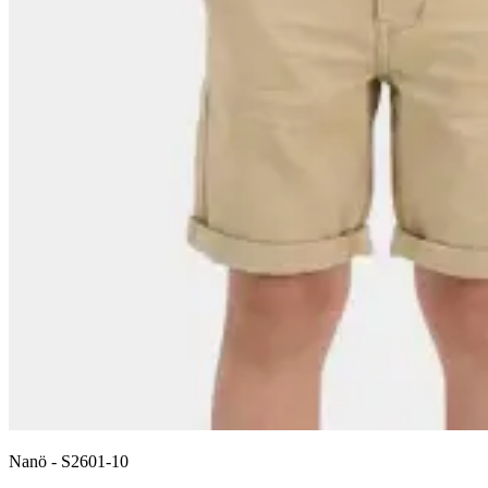
Nanö
-
S2601-10