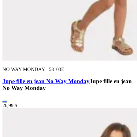
NO WAY MONDAY
-
58103E
Jupe fille en jean No Way Monday
Jupe fille en jean
No Way Monday
26,99 $