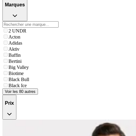
Marques
2 UNDR
Acton
Adidas
Aktiv
Baffin
Bertini
Big Valley
Biotime
Black Bull
Black Ice
Voir les 80 autres
Prix